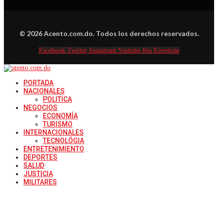
© 2026 Acento.com.do. Todos los derechos reservados.
Facebook
Twitter
Instagram
Youtube
Rss
Envelope
PORTADA
NACIONALES
POLITICA
NEGOCIOS
ECONOMÍA
TURISMO
INTERNACIONALES
TECNOLÓGIA
ENTRETENIMIENTO
DEPORTES
SALUD
JUSTICIA
MILITARES