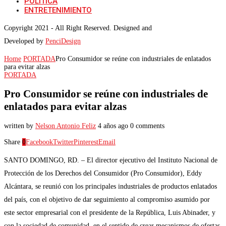
POLITICA
ENTRETENIMIENTO
Copyright 2021 - All Right Reserved. Designed and
Developed by
PenciDesign
Home
PORTADA
Pro Consumidor se reúne con industriales de enlatados
para evitar alzas
PORTADA
Pro Consumidor se reúne con industriales de
enlatados para evitar alzas
written by
Nelson Antonio Feliz
4 años ago
0 comments
Share
0
Facebook
Twitter
Pinterest
Email
SANTO DOMINGO, RD. – El director ejecutivo del Instituto Nacional de
Protección de los Derechos del Consumidor (Pro Consumidor), Eddy
Alcántara, se reunió con los principales industriales de productos enlatados
del país, con el objetivo de dar seguimiento al compromiso asumido por
este sector empresarial con el presidente de la República, Luis Abinader, y
con la sociedad de comunidad, en el sentido de crear mecanismos de ofertas