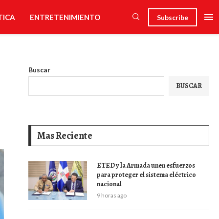
TICA
ENTRETENIMIENTO
Subscribe
Buscar
BUSCAR
Mas Reciente
ETED y la Armada unen esfuerzos
para proteger el sistema eléctrico
nacional
9 horas ago