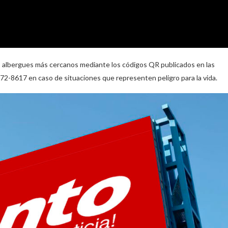
los albergues más cercanos mediante los códigos QR publicados en las
-472-8617 en caso de situaciones que representen peligro para la vida.