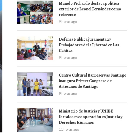
Manolo Pichardo destaca política
exterior de Leonel Fernández como
referente
9 horas ago
Defensa Pública juramenta 27
Embajadores de la Libertad en Las
Cañitas
9 horas ago
Centro Cultural Banreservas Santiago
inaugura Primer Congreso de
Artesanos de Santiago
9 horas ago
Ministerio de Justicia y UNIBE
fortalecen cooperación en Justicia y
Derechos Humanos
11 horas ago