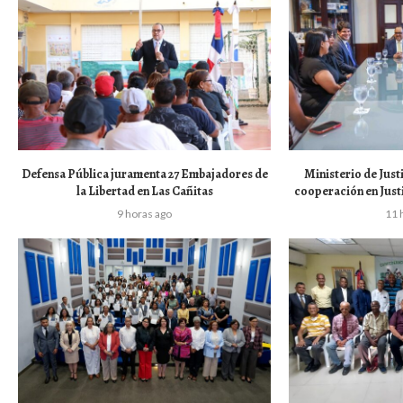
Defensa Pública juramenta 27 Embajadores de
Ministerio de Just
la Libertad en Las Cañitas
cooperación en Jus
9 horas ago
11 