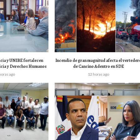
icia y UNIBE fortalecen
Incendio de gran magnitud afecta el verteder
ticia y Derechos Humanos
de Cancino Adentro en SDE
horas ago
12 horas ago