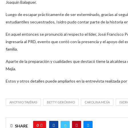
Joaquín Balaguer.
Luego de escapar prácticamente de ser exterminado, gracias al segu
estudiantiles secuestrados, Isidro pudo contar parte de la historia en
En aquel entonces se pronunció al respecto el líder, José Francisco P
ingresaría al PRD, evento que contó con la presencia y el apoyo del exp
familia.
Aparte de la preparación y cualidades que destacó tiene la alcaldesa d
Mejía.
Estos y otros detalles puede ampliarlos en la entrevista realizada por
ANOTNIO TAVÉRAS
BETTY GERÓNIMO
CAROLINA MEJÍA
ISID
0
SHARE