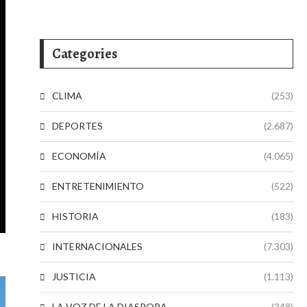
Categories
CLIMA
(253)
DEPORTES
(2.687)
ECONOMÍA
(4.065)
ENTRETENIMIENTO
(522)
HISTORIA
(183)
INTERNACIONALES
(7.303)
JUSTICIA
(1.113)
LA VOZ DE LA DIASPORA
(348)