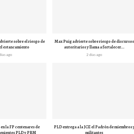
vierte sobre el riesgo de
Max Puig advierte sobre riesgo de discurso
el estancamiento
autoritarios y llama a fortalecer...
días ago
2 días ago
en la FP centenares de
PLD entrega a la JCE el Padrón de miembros 
venientes PLD y PRM
militantes