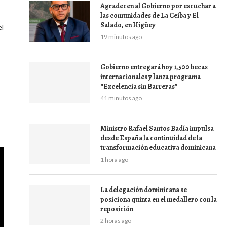
Agradecen al Gobierno por escuchar a
las comunidades de La Ceiba y El
Salado, en Higüey
el
19 minutos ago
Gobierno entregará hoy 1,500 becas
internacionales y lanza programa
“Excelencia sin Barreras”
41 minutos ago
Ministro Rafael Santos Badía impulsa
desde España la continuidad de la
transformación educativa dominicana
1 hora ago
La delegación dominicana se
posiciona quinta en el medallero con la
reposición
2 horas ago