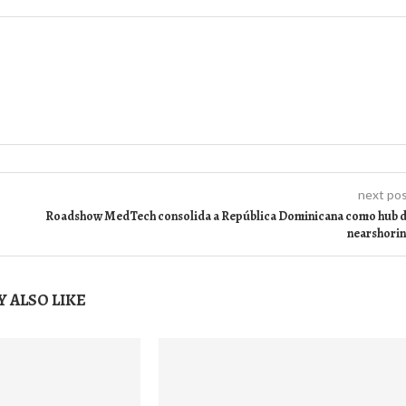
next po
Roadshow MedTech consolida a República Dominicana como hub 
nearshori
 ALSO LIKE