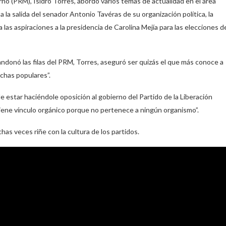
o (PRM), Isidro Torres, abordó varios temas de actualidad en el área
 a la salida del senador Antonio Tavéras de su organización política, la
 las aspiraciones a la presidencia de Carolina Mejía para las elecciones d
ndonó las filas del PRM, Torres, aseguró ser quizás el que más conoce a
uchas populares”.
 estar haciéndole oposición al gobierno del Partido de la Liberación
 tiene vínculo orgánico porque no pertenece a ningún organismo”.
has veces riñe con la cultura de los partidos.