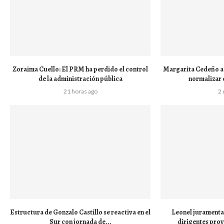
Zoraima Cuello: El PRM ha perdido el control
Margarita Cedeño ad
de la administración pública
normalizar 
21 horas ago
2 
Estructura de Gonzalo Castillo se reactiva en el
Leonel juramenta 
Sur con jornada de...
dirigentes pro