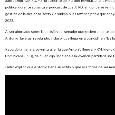
Santo Domingo, RD. – El presidente del Partido Revolucionario Modern
política, durante su visita al podcast de Los JJ RD, en donde se refirió
gestión de la alcaldesa Betty Gerónimo, y las razones por la que apoya
2028.
Al ser abordado sobre la decisión del senador que recientemente aba
Antonio Tavéras, revelando, incluso, que llegaron a coincidir en “las l
Recordó la manera coyuntural en la que Antonio llegó al PRM, luego de
Dominicana (PLD), de quien dijo “no tiene esa vivencia partidaria, no
Isidro explicó que Antonio tiene su estilo, y que esa forma de ser muc