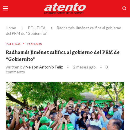
Home
POLITICA
Radhamés Jiménez califica al gobierno
del PRM de “Gobiernito”
POLITICA
PORTADA
Radhamés Jiménez califica al gobierno del PRM de
“Gobiernito”
written by
Nelson Antonio Feliz
2 meses ago
0
comments