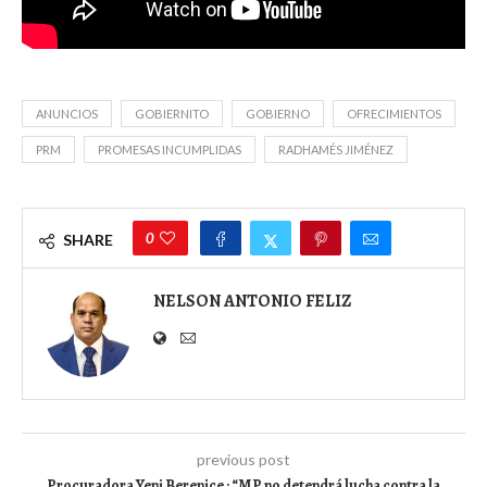
ANUNCIOS
GOBIERNITO
GOBIERNO
OFRECIMIENTOS
PRM
PROMESAS INCUMPLIDAS
RADHAMÉS JIMÉNEZ
0
SHARE
NELSON ANTONIO FELIZ
previous post
Procuradora Yeni Berenice : “MP no detendrá lucha contra la