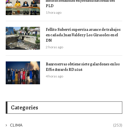
institucionalidad en jornada nacional del
PLD
1 hora ago
Fellito Suberví supervisa avance de trabajos
en cañada Juan Valdez y Los Girasoles en el
DN
2 horas ago
Banreservas obtiene siete galardones en los
Effie Awards RD 2026
4 horas ago
Categories
CLIMA
(253)