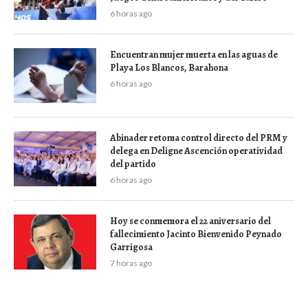
6 horas ago
Encuentran mujer muerta en las aguas de
Playa Los Blancos, Barahona
6 horas ago
Abinader retoma control directo del PRM y
delega en Deligne Ascención operatividad
del partido
6 horas ago
Hoy se conmemora el 22 aniversario del
fallecimiento Jacinto Bienvenido Peynado
Garrigosa
7 horas ago