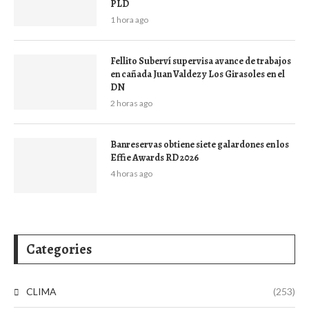
PLD
1 hora ago
Fellito Suberví supervisa avance de trabajos
en cañada Juan Valdez y Los Girasoles en el
DN
2 horas ago
Banreservas obtiene siete galardones en los
Effie Awards RD 2026
4 horas ago
Categories
CLIMA
(253)