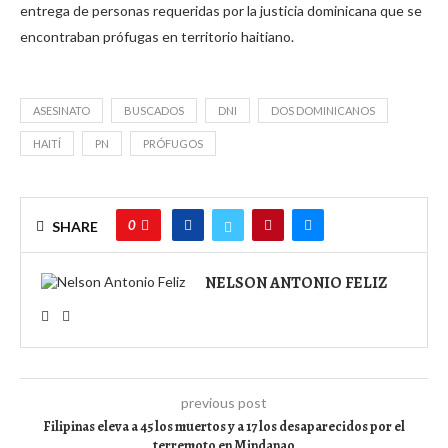
entrega de personas requeridas por la justicia dominicana que se
encontraban prófugas en territorio haitiano.
ASESINATO
BUSCADOS
DNI
DOS DOMINICANOS
HAITÍ
PN
PRÓFUGOS
0
SHARE
NELSON ANTONIO FELIZ
previous post
Filipinas eleva a 45 los muertos y a 17 los desaparecidos por el
terremoto en Mindanao