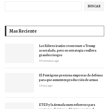
BUSCAR
Mas Reciente
Los líderes iraníes creen tener a Trump
acorralado, pero su estrategia conlleva
grandes riesgos
59 minutos ago
El Pentágono presiona empresas de defensa
para que aumenten producción de armas
1 hora ago
ETED y la Armada unen esfuerzos para