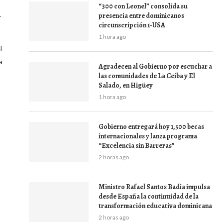
“300 con Leonel” consolida su
.
presencia entre dominicanos
circunscripción 1-USA
1 hora ago
l
a
Agradecen al Gobierno por escuchar a
las comunidades de La Ceiba y El
Salado, en Higüey
1 hora ago
Gobierno entregará hoy 1,500 becas
internacionales y lanza programa
“Excelencia sin Barreras”
2 horas ago
Ministro Rafael Santos Badía impulsa
desde España la continuidad de la
transformación educativa dominicana
2 horas ago