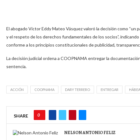
El abogado Víctor Eddy Mateo Vásquez valoró la decisión como “un pas
y el respeto de los derechos fundamentales de los socios”, indicando q
conforme a los principios constitucionales de publicidad, transparenc
La decisión judicial ordena a COOPNAMA entregar la documentación re
sentencia.
ACCIÓN
COOPNAMA
DARY TERRERO
ENTREGAR
HÁBEA
0
SHARE
NELSON ANTONIO FELIZ