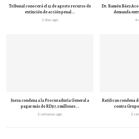
Tribunal conocerá el 12 de agosto recurso de
Dr. Ramón Báez Acos
extinción de acción penal...
demanda entre
2 días ago
6 
Jueza condena a la Procuraduría General a
Ratifican condena d
pagar más de RD$7.5 millones...
contra Grupo 
2 semanas ago
2 se