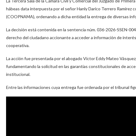
La Tercera Sala de la Cámara Civil y Comercial del Juzgado de Primera
hábeas data interpuesta por el señor Hanly Darico Terrero Ramírez co
(COOPNAMA), ordenando a dicha entidad la entrega de diversas inform
La decisión está contenida en la sentencia núm. 036-2026-SSEN-00452,
derecho del ciudadano accionante a acceder a información de interés 
cooperativa.
La acción fue presentada por el abogado Víctor Eddy Mateo Vásquez,
fundamentando la solicitud en las garantías constitucionales de acce
institucional.
Entre las informaciones cuya entrega fue ordenada por el tribunal fig