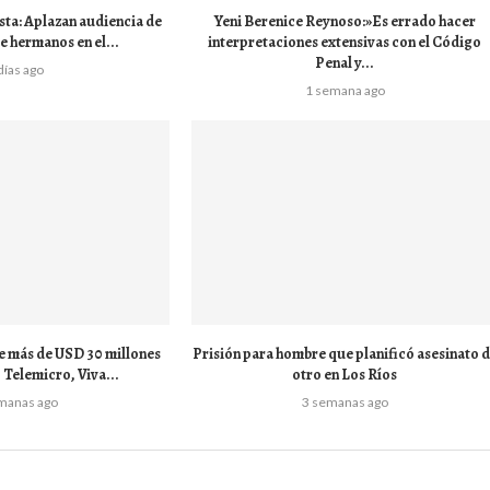
ta: Aplazan audiencia de
Yeni Berenice Reynoso:»Es errado hacer
 hermanos en el...
interpretaciones extensivas con el Código
Penal y...
días ago
1 semana ago
e más de USD 30 millones
Prisión para hombre que planificó asesinato 
Telemicro, Viva...
otro en Los Ríos
manas ago
3 semanas ago