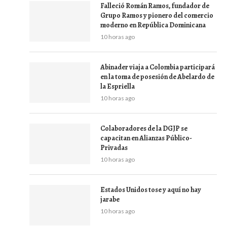
Falleció Román Ramos, fundador de
Grupo Ramos y pionero del comercio
moderno en República Dominicana
10 horas ago
Abinader viaja a Colombia participará
en la toma de posesión de Abelardo de
la Espriella
10 horas ago
Colaboradores de la DGJP se
capacitan en Alianzas Público-
Privadas
10 horas ago
Estados Unidos tose y aquí no hay
jarabe
10 horas ago