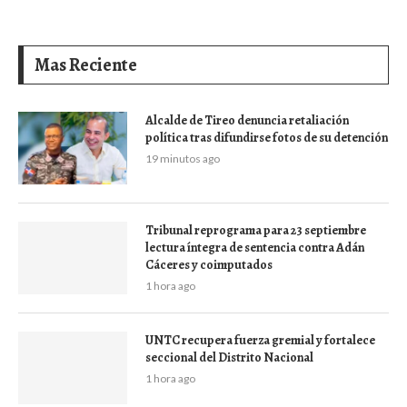
Mas Reciente
Alcalde de Tireo denuncia retaliación
política tras difundirse fotos de su detención
19 minutos ago
Tribunal reprograma para 23 septiembre
lectura íntegra de sentencia contra Adán
Cáceres y coimputados
1 hora ago
UNTC recupera fuerza gremial y fortalece
seccional del Distrito Nacional
1 hora ago