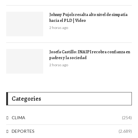
Johnny Pujols resalta alto nivel de simpatía
hacia el PLD | Video
2 horas ago
Josefa Castillo: INAIPI recobra confianza en
padres y la sociedad
2 horas ago
Categories
CLIMA
(254)
DEPORTES
(2.689)