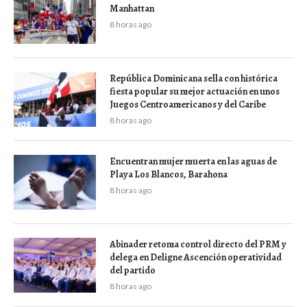
Manhattan
8 horas ago
República Dominicana sella con histórica
fiesta popular su mejor actuación en unos
Juegos Centroamericanos y del Caribe
8 horas ago
Encuentran mujer muerta en las aguas de
Playa Los Blancos, Barahona
8 horas ago
Abinader retoma control directo del PRM y
delega en Deligne Ascención operatividad
del partido
8 horas ago