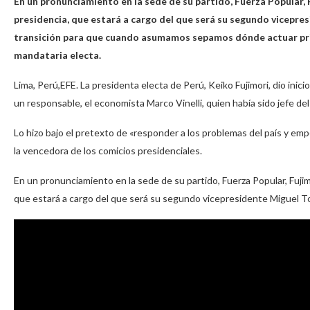
En un pronunciamiento en la sede de su partido, Fuerza Popular, 
presidencia, que estará a cargo del que será su segundo vicepres
transición para que cuando asumamos sepamos dónde actuar prim
mandataria electa.
Lima, Perú,EFE. La presidenta electa de Perú, Keiko Fujimori, dio inic
un responsable, el economista Marco Vinelli, quien había sido jefe de
Lo hizo bajo el pretexto de «responder a los problemas del país y e
la vencedora de los comicios presidenciales.
En un pronunciamiento en la sede de su partido, Fuerza Popular, Fujim
que estará a cargo del que será su segundo vicepresidente Miguel Tor