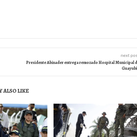
next po
Presidente Abinader entrega remozado Hospital Municipal 
Guayub
 ALSO LIKE