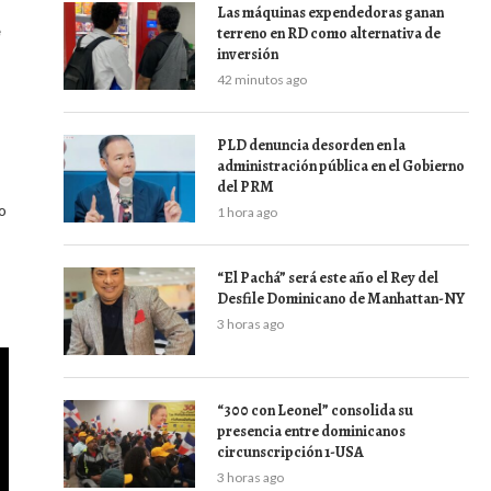
Las máquinas expendedoras ganan
e
terreno en RD como alternativa de
inversión
42 minutos ago
PLD denuncia desorden en la
administración pública en el Gobierno
del PRM
o
1 hora ago
“El Pachá” será este año el Rey del
Desfile Dominicano de Manhattan-NY
3 horas ago
“300 con Leonel” consolida su
presencia entre dominicanos
circunscripción 1-USA
3 horas ago