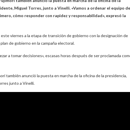
Fujimori también anunció la puesta en marcha de la oficina de la
idente, Miguel Torres, junto a Vinelli. «Vamos a ordenar el equipo d
ero, cómo responder con rapidez y responsabilidad», expresó la
io este viernes a la etapa de transición de gobierno con la designación de
l plan de gobierno en la campaña electoral.
mpezar a tomar decisiones», escasas horas después de ser proclamada com
ori también anunció la puesta en marcha de la oficina de la presidencia,
res junto a Vinelli.