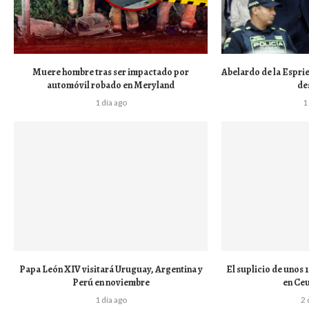
Muere hombre tras ser impactado por
Abelardo de la Esprie
automóvil robado en Meryland
de
1 día ago
1
Papa León XIV visitará Uruguay, Argentina y
El suplicio de unos
Perú en noviembre
en Ceu
1 día ago
2 