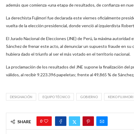
además que comienza «una etapa de resultados, de confianza en nuestr
La derechista Fujimori fue declarada este viernes oficialmente presid
vuelta de la elección presidencial, donde venció al izquierdista Rob
El Jurado Nacional de Elecciones (JNE) de Perú, la máxima autoridad ele
Sánchez de frenar este acto, al denunciar un supuesto fraude en su con
hubiera dado el triunfo al ser el más votado en el territorio nacional.
La proclamación de los resultados del JNE supone la finalización del p
válidos, al recibir 9.223.396 papeletas; frente al 49,865 % de Sánch
DESIGNACIÓN
EQUIPO TÉCNICO
GOBIERNO
KEIKO FUJIMORI
0
SHARE