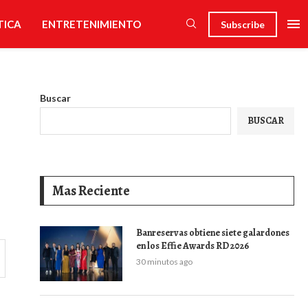
TICA
ENTRETENIMIENTO
Subscribe
Buscar
BUSCAR
Mas Reciente
Banreservas obtiene siete galardones
en los Effie Awards RD 2026
30 minutos ago