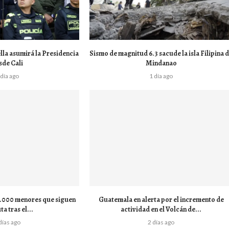
lla asumirá la Presidencia
Sismo de magnitud 6.3 sacude la isla Filipina 
sde Cali
Mindanao
 día ago
1 día ago
 1.000 menores que siguen
Guatemala en alerta por el incremento de
ta tras el...
actividad en el Volcán de...
días ago
2 días ago