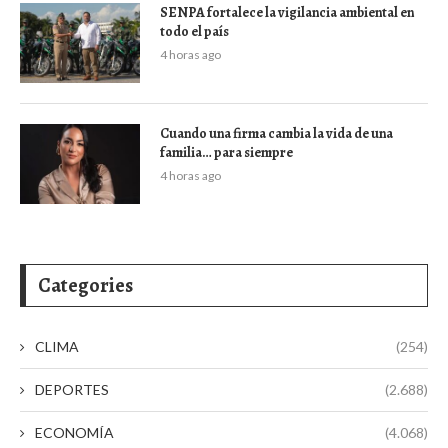
SENPA fortalece la vigilancia ambiental en
todo el país
4 horas ago
Cuando una firma cambia la vida de una
familia… para siempre
4 horas ago
Categories
CLIMA
(254)
DEPORTES
(2.688)
ECONOMÍA
(4.068)