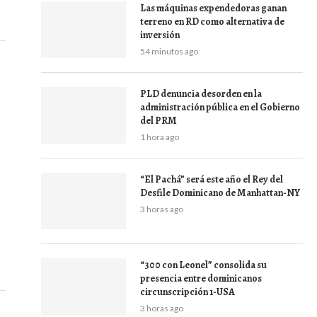
Las máquinas expendedoras ganan
terreno en RD como alternativa de
inversión
54 minutos ago
PLD denuncia desorden en la
administración pública en el Gobierno
del PRM
1 hora ago
“El Pachá” será este año el Rey del
Desfile Dominicano de Manhattan-NY
3 horas ago
“300 con Leonel” consolida su
presencia entre dominicanos
circunscripción 1-USA
3 horas ago