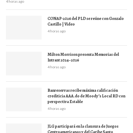
4 horas ago
CONAP-2026 del PLD se reúne con Gonzalo
Castillo | Video
4 horas ago
Milton Morrison presenta Memorias del
Intrant 2024–2026
4 horas ago
Banreservas recibe máxima calificación
crediticia AAA.do de Moody’s Local RD con
perspectiva Estable
4 horas ago
JLG participará en la clausura de Juegos
Centroamericanos y del Caribe Santo