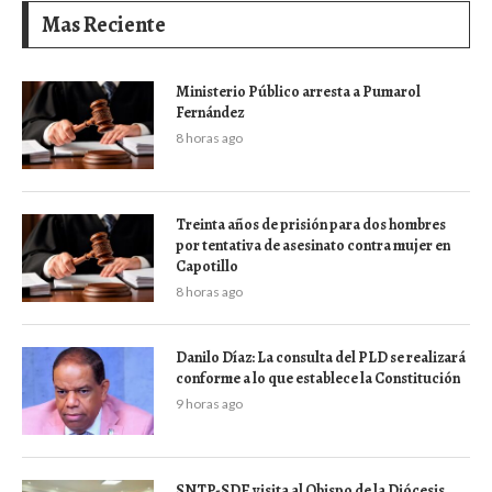
Mas Reciente
Ministerio Público arresta a Pumarol
Fernández
8 horas ago
Treinta años de prisión para dos hombres
por tentativa de asesinato contra mujer en
Capotillo
8 horas ago
Danilo Díaz: La consulta del PLD se realizará
conforme a lo que establece la Constitución
9 horas ago
SNTP-SDE visita al Obispo de la Diócesis