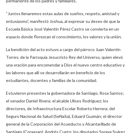
permanente de los padres y familiares.
“Juntos llenaremos estas aulas de sueños, respeto, amistad y
entusiasmo”, manifestó Joshua, al expresar su deseo de que la
Escuela Básica José Valentín Pérez Castro se convierta en un
espacio donde florezcan el conocimiento, los valores y la unión.
La bendición del acto estuvo a cargo del párroco Juan Valentín
Torres, de la Parroquia Jesucristo Rey del Universo, quien elevó
una oración para encomendar a Dios el nuevo centro educativo y
las labores que allí se desarrollarán en beneficio de los
estudiantes, docentes y familias de la comunidad.
Estuvieron presentes la gobernadora de Santiago, Rosa Santos;
el senador Daniel Rivera; el alcalde Ulises Rodríguez; los
directores, de Infraestructura Escolar Roberto Herrera; del
Seguro Nacional de Salud (SeNaSa), Eduard Guzmán; el director
general de la Corporación del Acueducto y Alcantarillado de
Santiago (Coraasan), Andrés Cueto; los diputados Soraya Suárez