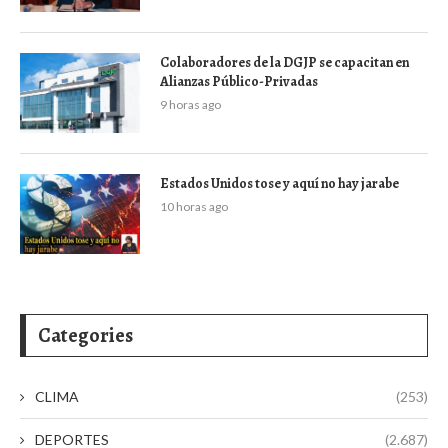
Colaboradores de la DGJP se capacitan en
Alianzas Público-Privadas
9 horas ago
Estados Unidos tose y aquí no hay jarabe
10 horas ago
Categories
CLIMA
(253)
DEPORTES
(2.687)