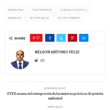
BARAHONA
CONTUNDENTE
GONZALO CASTILLO
RESPALDO
SECTOR SALUD
VICTOR TERRERO
0
SHARE
NELSON ANTONIO FELIZ
previous post
ETED avanza en la integración de las mejores prácticas de gestión
ambiental
next post