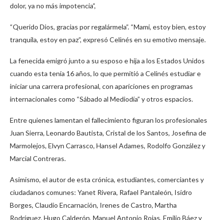
dolor, ya no más impotencia”,
“Querido Dios, gracias por regalármela”. “Mami, estoy bien, estoy
tranquila, estoy en paz”, expresó Celinés en su emotivo mensaje.
La fenecida emigró junto a su esposo e hija a los Estados Unidos
cuando esta tenía 16 años, lo que permitió a Celinés estudiar e
iniciar una carrera profesional, con apariciones en programas
internacionales como “Sábado al Mediodía” y otros espacios.
Entre quienes lamentan el fallecimiento figuran los profesionales
Juan Sierra, Leonardo Bautista, Cristal de los Santos, Josefina de
Marmolejos, Elvyn Carrasco, Hansel Adames, Rodolfo González y
Marcial Contreras.
Asimismo, el autor de esta crónica, estudiantes, comerciantes y
ciudadanos comunes: Yanet Rivera, Rafael Pantaleón, Isidro
Borges, Claudio Encarnación, Irenes de Castro, Martha
Rodríguez, Hugo Calderón, Manuel Antonio Rojas, Emilio Báez y