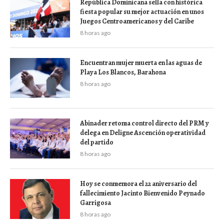
República Dominicana sella con histórica
fiesta popular su mejor actuación en unos
Juegos Centroamericanos y del Caribe
8 horas ago
Encuentran mujer muerta en las aguas de
Playa Los Blancos, Barahona
8 horas ago
Abinader retoma control directo del PRM y
delega en Deligne Ascención operatividad
del partido
8 horas ago
Hoy se conmemora el 22 aniversario del
fallecimiento Jacinto Bienvenido Peynado
Garrigosa
8 horas ago