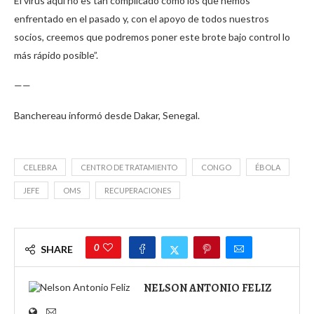
El virus aquí no es tan complicado como los que hemos
enfrentado en el pasado y, con el apoyo de todos nuestros
socios, creemos que podremos poner este brote bajo control lo
más rápido posible”.
——
Banchereau informó desde Dakar, Senegal.
CELEBRA
CENTRO DE TRATAMIENTO
CONGO
ÉBOLA
JEFE
OMS
RECUPERACIONES
0
SHARE
NELSON ANTONIO FELIZ