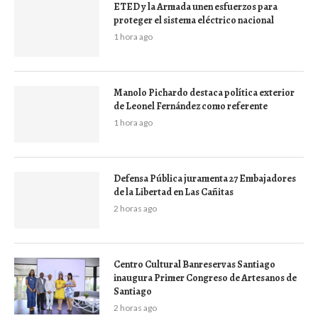
ETED y la Armada unen esfuerzos para
proteger el sistema eléctrico nacional
1 hora ago
Manolo Pichardo destaca política exterior
de Leonel Fernández como referente
1 hora ago
Defensa Pública juramenta 27 Embajadores
de la Libertad en Las Cañitas
2 horas ago
Centro Cultural Banreservas Santiago
inaugura Primer Congreso de Artesanos de
Santiago
2 horas ago