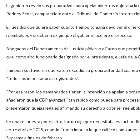
El gobierno reveló sus preparativos para apelar mientras objetaba la 
Rodney Scott, compareciera ante el Tribunal de Comercio Internacion
El juez dijo que quiere saber cuánto tiempo tomaría devolver el dine
reembolsos y si debería exigir que el gobierno acelere el proceso.
Abogados del Departamento de Justicia pidieron a Eaton que permiti
que, como alto funcionario designado por el presidente, el jefe de la 
También sostuvieron que Eaton excedió su propia autoridad cuando d
“todos los importadores registrados”.
“Por esa razón, los demandados tienen la intención de apelar la orden j
añadieron que la CBP avanzará “tan rápido como pueda para procesa
presentaron quejas legales afirmando su derecho a obtener reembol
En una respuesta por escrito, Eaton dijo que necesitaba escuchar di
entre abril de 2025, cuando Trump impuso lo que calificó como arancele
Suprema a finales de febrero.