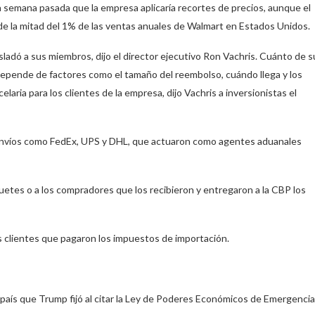
 la semana pasada que la empresa aplicaría recortes de precios, aunque el
e la mitad del 1% de las ventas anuales de Walmart en Estados Unidos.
sladó a sus miembros, dijo el director ejecutivo Ron Vachris. Cuánto de s
depende de factores como el tamaño del reembolso, cuándo llega y los
ia para los clientes de la empresa, dijo Vachris a inversionistas el
envíos como FedEx, UPS y DHL, que actuaron como agentes aduanales
etes o a los compradores que los recibieron y entregaron a la CBP los
s clientes que pagaron los impuestos de importación.
 país que Trump fijó al citar la Ley de Poderes Económicos de Emergencia