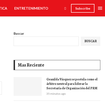
TICA
ENTRETENIMIENTO
Subscribe
Buscar
BUSCAR
Mas Reciente
Geanilda Vásquez se postula como el
árbitro neutral para liderar la
Secretaría de Organización del PRM
35 minutos ago