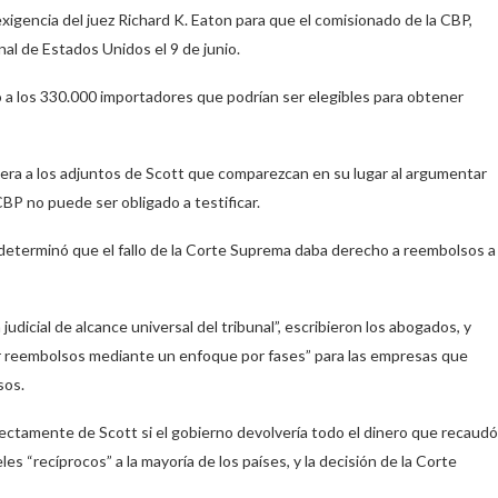
exigencia del juez Richard K. Eaton para que el comisionado de la CBP,
al de Estados Unidos el 9 de junio.
ro a los 330.000 importadores que podrían ser elegibles para obtener
era a los adjuntos de Scott que comparezcan en su lugar al argumentar
CBP no puede ser obligado a testificar.
eterminó que el fallo de la Corte Suprema daba derecho a reembolsos a
udicial de alcance universal del tribunal”, escribieron los abogados, y
r reembolsos mediante un enfoque por fases” para las empresas que
sos.
rectamente de Scott si el gobierno devolvería todo el dinero que recaudó
s “recíprocos” a la mayoría de los países, y la decisión de la Corte