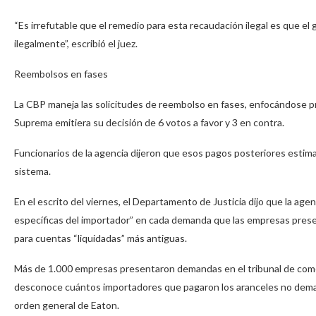
“Es irrefutable que el remedio para esta recaudación ilegal es que 
ilegalmente”, escribió el juez.
Reembolsos en fases
La CBP maneja las solicitudes de reembolso en fases, enfocándose pr
Suprema emitiera su decisión de 6 votos a favor y 3 en contra.
Funcionarios de la agencia dijeron que esos pagos posteriores esti
sistema.
En el escrito del viernes, el Departamento de Justicia dijo que la ag
específicas del importador” en cada demanda que las empresas presen
para cuentas “liquidadas” más antiguas.
Más de 1.000 empresas presentaron demandas en el tribunal de comer
desconoce cuántos importadores que pagaron los aranceles no demand
orden general de Eaton.