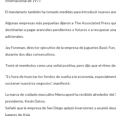
Internacional de 1977.
El mandatario también ha tomado medidas para introducir nuevos arance
Algunas empresas más pequeñas dijeron a The Associated Press que 
destinarían a pagar aranceles pendientes o futuros o a recuperar una
adicionales.
Jay Foreman, director ejecutivo de la empresa de juguetes Basic Fun, 
durante dos días consecutivos.
Tomó el reembolso como una señal positiva, pero dijo que el ritmo d
“Es hora de inyectar los fondos de vuelta a la economía, especialm
sostener nuestros negocios”, manifestó.
La marca de cuidado masculino Manscaped ha recibido alrededor del 30
presidente, Kevin Datoo.
Señaló que la empresa de San Diego aplazó inversiones y asumió deud
lugares de Asia.