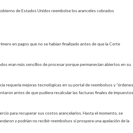
el gobierno de Estados Unidos reembolse los aranceles cobrados
imero en pagos que no se habían finalizado antes de que la Corte
mados eran más sencillos de procesar porque permanecían abiertos en su
encia requería mejoras tecnológicas en su portal de reembolsos y “órdene
taron antes de que pudiera recalcular las facturas finales de impuesto
cio para recuperar sus costos arancelarios. Hasta el momento, se
aron y podrían no recibir reembolsos si prospera una apelación de la