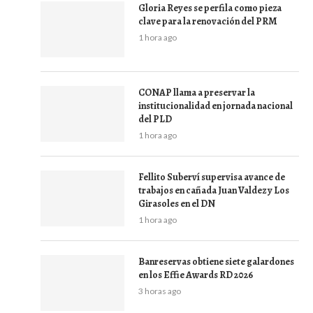
Gloria Reyes se perfila como pieza
clave para la renovación del PRM
1 hora ago
CONAP llama a preservar la
institucionalidad en jornada nacional
del PLD
1 hora ago
Fellito Suberví supervisa avance de
trabajos en cañada Juan Valdez y Los
Girasoles en el DN
1 hora ago
Banreservas obtiene siete galardones
en los Effie Awards RD 2026
3 horas ago