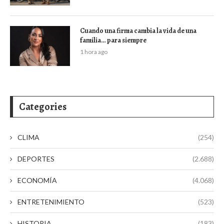
Cuando una firma cambia la vida de una
familia… para siempre
1 hora ago
Categories
CLIMA
(254)
DEPORTES
(2.688)
ECONOMÍA
(4.068)
ENTRETENIMIENTO
(523)
HISTORIA
(183)