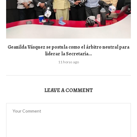
Geanilda Vásquez se postula como el árbitro neutral para
liderar la Secretaría...
11 horas ago
LEAVE A COMMENT