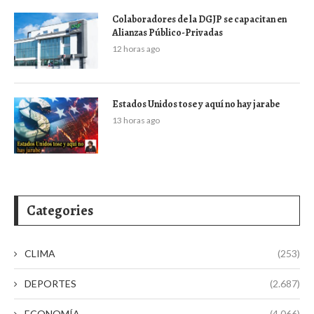
Colaboradores de la DGJP se capacitan en
Alianzas Público-Privadas
12 horas ago
Estados Unidos tose y aquí no hay jarabe
13 horas ago
Categories
CLIMA
(253)
DEPORTES
(2.687)
ECONOMÍA
(4.066)