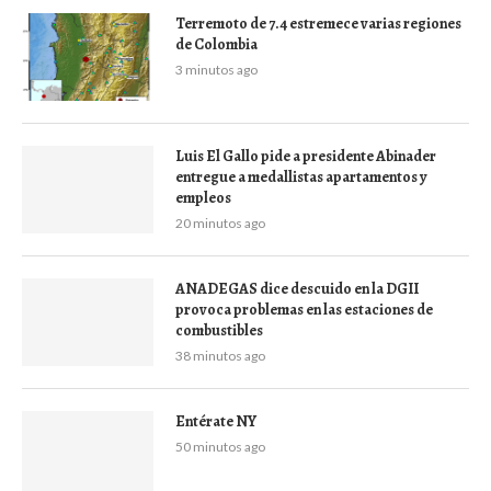
Terremoto de 7.4 estremece varias regiones
de Colombia
3 minutos ago
Luis El Gallo pide a presidente Abinader
entregue a medallistas apartamentos y
empleos
20 minutos ago
ANADEGAS dice descuido en la DGII
provoca problemas en las estaciones de
combustibles
38 minutos ago
Entérate NY
50 minutos ago