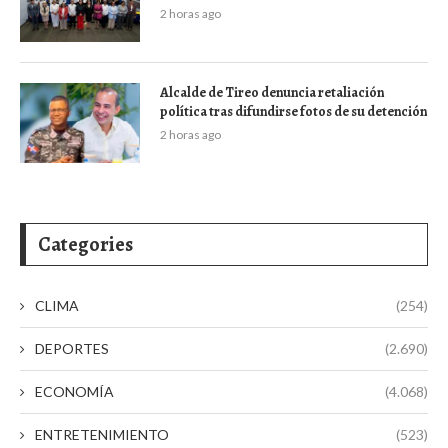
2 horas ago
Alcalde de Tireo denuncia retaliación
política tras difundirse fotos de su detención
2 horas ago
Categories
CLIMA
(254)
DEPORTES
(2.690)
ECONOMÍA
(4.068)
ENTRETENIMIENTO
(523)