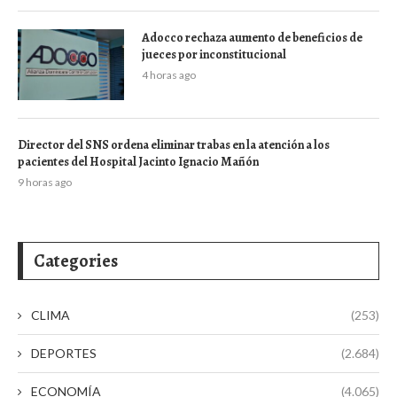
Adocco rechaza aumento de beneficios de
jueces por inconstitucional
4 horas ago
Director del SNS ordena eliminar trabas en la atención a los
pacientes del Hospital Jacinto Ignacio Mañón
9 horas ago
Categories
CLIMA
(253)
DEPORTES
(2.684)
ECONOMÍA
(4.065)