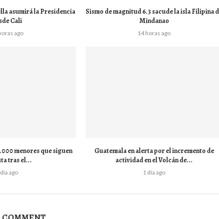
lla asumirá la Presidencia
Sismo de magnitud 6.3 sacude la isla Filipina 
sde Cali
Mindanao
horas ago
14 horas ago
 1.000 menores que siguen
Guatemala en alerta por el incremento de
ta tras el...
actividad en el Volcán de...
 día ago
1 día ago
A COMMENT