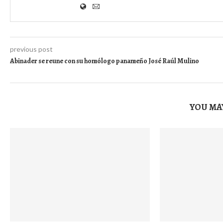
previous post
Abinader se reune con su homólogo panameño José Raúl Mulino
YOU MAY