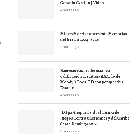
Gonzalo Castillo | Video
4 horas ago
Milton Morrison presenta Memorias
del Intrant 2024–2026
d
4 horas ago
Banreservas recibe máxima
calificación crediticia AAA.do de
Moody’s Local RD con perspectiva
Estable
4 horas ago
JLG participará en la clausura de
Juegos Centroamericanos y del Caribe
Santo Domingo 2026
5 horas ago