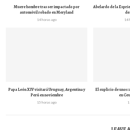
Muere hombre tras ser impactado por
Abelardo de la Esprie
automóvil robado en Meryland
de
14 horas ago
14 
Papa León XIV visitará Uruguay, Argentina y
El suplicio de unos
Perú en noviembre
en Ceu
15 horas ago
1
LEAVE 