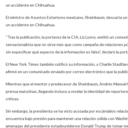
un accidente en Chihuahua.
El ministro de Asuntos Exteriores mexicano, Sheinbaum, descarta un
un accidente en Chihuahua.
“Tras la publicación, la portavoz de la CIA, Liz Lyons, emitió un comun
sensacionalista que no sirve más que como campaña de relaciones públ
sin especificar qué aspecto de la información es falso”, declaró la po
El New York Times también ratificó su información, y Charlie Stadtlan
afirmó en un comunicado enviado por correo electrónico que la public
Mientras que el mentor y predecesor de Sheinbaum, Andrés Manuel Ló
prensa matutinas, llegando incluso a revelar la identidad de report
críticas.
Sin embargo, la presidenta se ha visto acosada por escándalos relac
encuentra bajo presión para mantener una relación sólida con Washin
amenazas del presidente estadounidense Donald Trump de tomar med