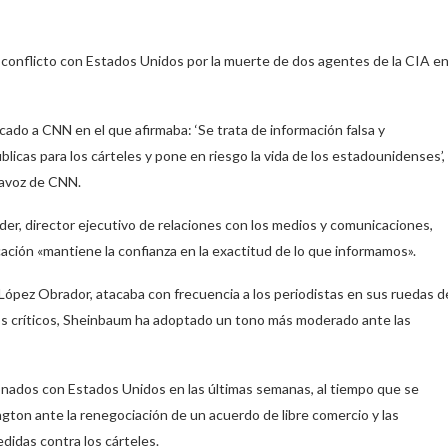
 conflicto con Estados Unidos por la muerte de dos agentes de la CIA e
icado a CNN en el que afirmaba: ‘Se trata de información falsa y
icas para los cárteles y pone en riesgo la vida de los estadounidenses’,
rtavoz de CNN.
der, director ejecutivo de relaciones con los medios y comunicaciones,
ación «mantiene la confianza en la exactitud de lo que informamos».
pez Obrador, atacaba con frecuencia a los periodistas en sus ruedas d
eros críticos, Sheinbaum ha adoptado un tono más moderado ante las
ionados con Estados Unidos en las últimas semanas, al tiempo que se
gton ante la renegociación de un acuerdo de libre comercio y las
idas contra los cárteles.