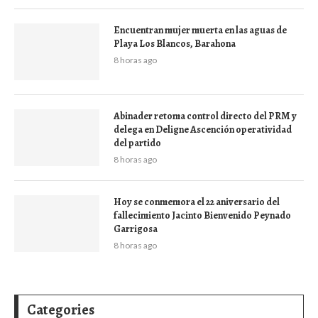
Encuentran mujer muerta en las aguas de
Playa Los Blancos, Barahona
8 horas ago
Abinader retoma control directo del PRM y
delega en Deligne Ascención operatividad
del partido
8 horas ago
Hoy se conmemora el 22 aniversario del
fallecimiento Jacinto Bienvenido Peynado
Garrigosa
8 horas ago
Categories