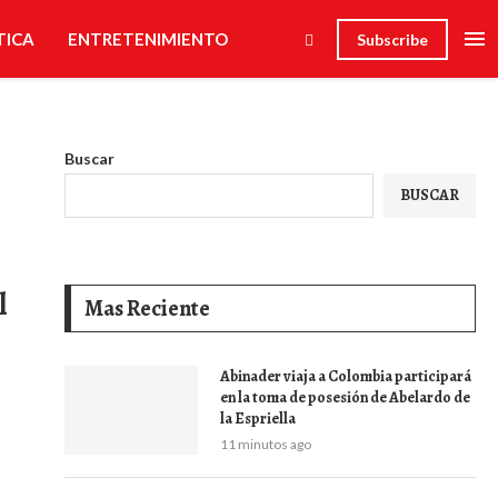
TICA
ENTRETENIMIENTO
Subscribe
Buscar
BUSCAR
l
Mas Reciente
Abinader viaja a Colombia participará
en la toma de posesión de Abelardo de
la Espriella
11 minutos ago