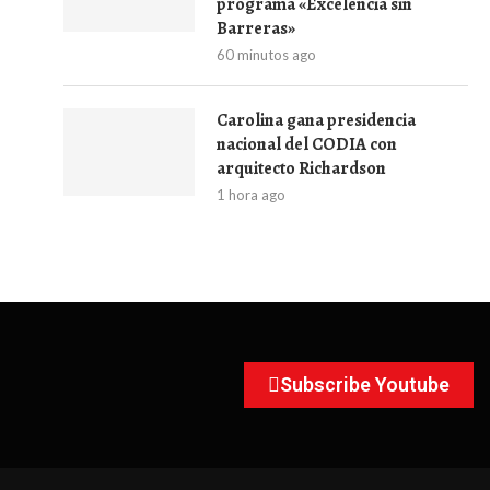
programa «Excelencia sin
Barreras»
60 minutos ago
Carolina gana presidencia
nacional del CODIA con
arquitecto Richardson
1 hora ago
Subscribe Youtube