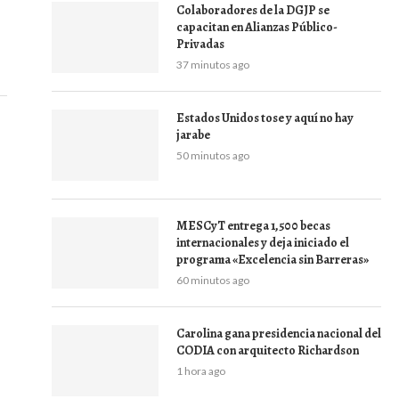
Colaboradores de la DGJP se
capacitan en Alianzas Público-
Privadas
37 minutos ago
Estados Unidos tose y aquí no hay
jarabe
50 minutos ago
MESCyT entrega 1,500 becas
internacionales y deja iniciado el
programa «Excelencia sin Barreras»
60 minutos ago
Carolina gana presidencia nacional del
CODIA con arquitecto Richardson
s
1 hora ago