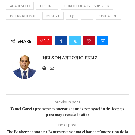
ACADÉMICO
DESTINO
FORO EDUCATIVO SUPERIOR
INTERNACIONAL
MESCYT
QS
RD
UNICARIBE
0
SHARE
NELSON ANTONIO FELIZ
previous post
Yamel García propone exonerar segunda renovación de licencia
para mayores de 65 años
next post
The Banker reconoce a Banreservas como el banco número uno de la