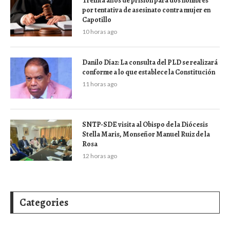
Treinta años de prisión para dos hombres
por tentativa de asesinato contra mujer en
Capotillo
10 horas ago
Danilo Díaz: La consulta del PLD se realizará
conforme a lo que establece la Constitución
11 horas ago
SNTP-SDE visita al Obispo de la Diócesis
Stella Maris, Monseñor Manuel Ruiz de la
Rosa
12 horas ago
Categories