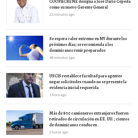
COOPACRENE designa a José Darío Cepeda
como su nuevo Gerente General
22 minutos ago
Se espera calor extremo en NY durante los
próximos días; se recomienda a los
dominicanos venir preparados
48 minutos ago
USCIS restablece facultad para agentes
negar solicitudes cuando no se presente la
evidencia inicial requerida
1 hora ago
Más de 800 camioneros extranjeros fueron
retirados de circulación en EE. UU. ; cientos
de dominicanos conducen
2 horas ago