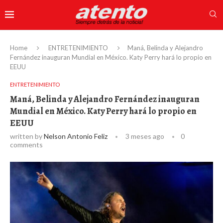
Home
ENTRETENIMIENTO
Maná, Belinda y Alejandro
Fernández inauguran Mundial en México. Katy Perry hará lo propio en
EEUU
ENTRETENIMIENTO
Maná, Belinda y Alejandro Fernández inauguran
Mundial en México. Katy Perry hará lo propio en
EEUU
written by
Nelson Antonio Feliz
3 meses ago
0
comments