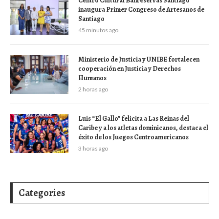
Centro Cultural Banreservas Santiago
inaugura Primer Congreso de Artesanos de
Santiago
45 minutos ago
Ministerio de Justicia y UNIBE fortalecen
cooperación en Justicia y Derechos
Humanos
2 horas ago
Luis “El Gallo” felicita a Las Reinas del
Caribe y a los atletas dominicanos, destaca el
éxito de los Juegos Centroamericanos
3 horas ago
Categories