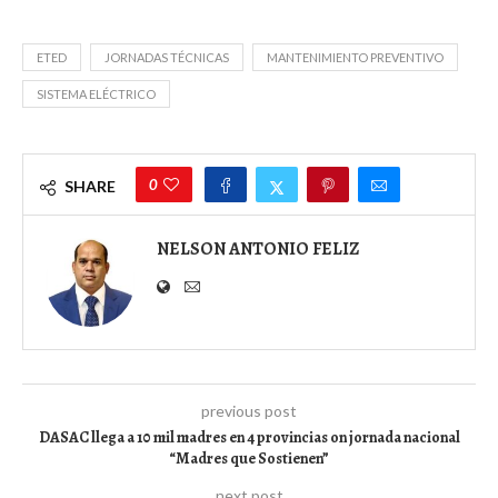
ETED
JORNADAS TÉCNICAS
MANTENIMIENTO PREVENTIVO
SISTEMA ELÉCTRICO
0
SHARE
NELSON ANTONIO FELIZ
previous post
DASAC llega a 10 mil madres en 4 provincias on jornada nacional
“Madres que Sostienen”
next post