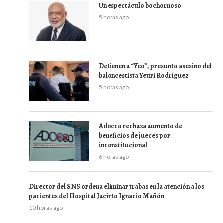
Un espectáculo bochornoso
5 horas ago
Detienen a “Yeo”, presunto asesino del
baloncestista Yeuri Rodríguez
5 horas ago
Adocco rechaza aumento de
beneficios de jueces por
inconstitucional
6 horas ago
Director del SNS ordena eliminar trabas en la atención a los
pacientes del Hospital Jacinto Ignacio Mañón
10 horas ago