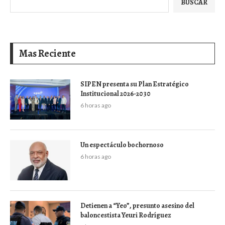
BUSCAR
Mas Reciente
SIPEN presenta su Plan Estratégico
Institucional 2026-2030
6 horas ago
Un espectáculo bochornoso
6 horas ago
Detienen a “Yeo”, presunto asesino del
baloncestista Yeuri Rodríguez