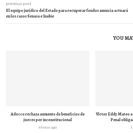
previous post
El equipo jurídico del Estado para recuperar fondos anuncia actuará
en los casos Senasa e Inabie
YOU MAY
Adocco rechaza aumento de beneficios de
Víctor Eddy Mateo a
jueces por inconstitucional
Penal obligar
6 horas ago
1