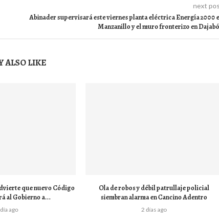
next po
Abinader supervisará este viernes planta eléctrica Energía 2000 
Manzanillo y el muro fronterizo en Dajab
 ALSO LIKE
dvierte que nuevo Código
Ola de robos y débil patrullaje policial
á al Gobierno a...
siembran alarma en Cancino Adentro
 día ago
2 días ago