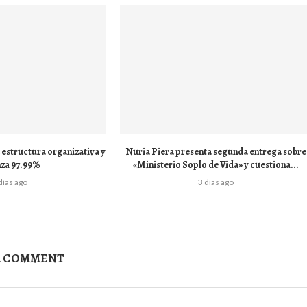
estructura organizativa y
Nuria Piera presenta segunda entrega sobre
nza 97.99%
«Ministerio Soplo de Vida» y cuestiona...
días ago
3 días ago
A COMMENT