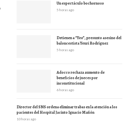
Un espectáculo bochornoso
a
5 horas ago
Detienen a “Yeo”, presunto asesino del
baloncestista Yeuri Rodríguez
5 horas ago
Adocco rechaza aumento de
beneficios de jueces por
inconstitucional
6 horas ago
Director del SNS ordena eliminar trabas en la atención a los
pacientes del Hospital Jacinto Ignacio Mañón
10 horas ago