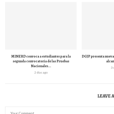
MINERD convoca a estudiantes para la
DGJP presenta nueva 
segunda convocatoria de las Pruebas
alca
Nacionales...
3 
2 días ago
LEAVE 