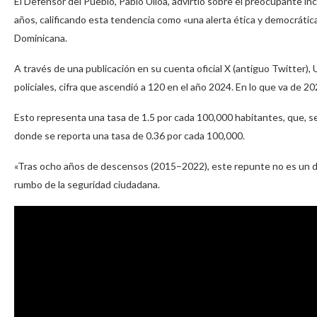
El Defensor del Pueblo, Pablo Ulloa, advirtió sobre el preocupante inc
años, calificando esta tendencia como «una alerta ética y democrátic
Dominicana.
A través de una publicación en su cuenta oficial X (antiguo Twitter),
policiales, cifra que ascendió a 120 en el año 2024. En lo que va de 
Esto representa una tasa de 1.5 por cada 100,000 habitantes, que, se
donde se reporta una tasa de 0.36 por cada 100,000.
«Tras ocho años de descensos (2015–2022), este repunte no es un dat
rumbo de la seguridad ciudadana.