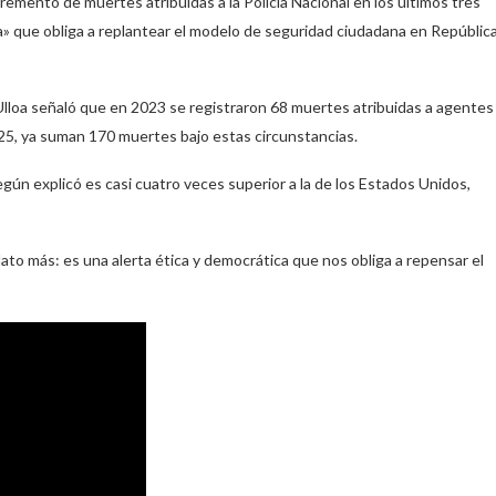
remento de muertes atribuidas a la Policía Nacional en los últimos tres
a» que obliga a replantear el modelo de seguridad ciudadana en Repúblic
 Ulloa señaló que en 2023 se registraron 68 muertes atribuidas a agentes
2025, ya suman 170 muertes bajo estas circunstancias.
gún explicó es casi cuatro veces superior a la de los Estados Unidos,
o más: es una alerta ética y democrática que nos obliga a repensar el