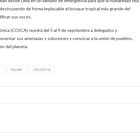
laman desde Lima en un llamado de emergencia para que la humanidad sea
 destruyendo de forma implacable el bosque tropical más grande del
ificar sus voces.
nica (COICA) reunirá del 5 al 9 de septiembre a delegados y
esentar sus amenazas y soluciones y convocar a la unión de pueblos,
ón del planeta.
SALVAR
URGENCIA