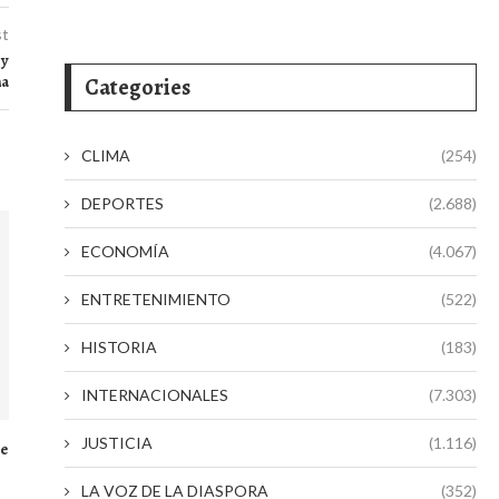
st
 y
na
Categories
CLIMA
(254)
DEPORTES
(2.688)
ECONOMÍA
(4.067)
ENTRETENIMIENTO
(522)
HISTORIA
(183)
INTERNACIONALES
(7.303)
JUSTICIA
(1.116)
de
LA VOZ DE LA DIASPORA
(352)