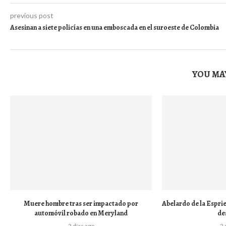
previous post
Asesinan a siete policías en una emboscada en el suroeste de Colombia
YOU MAY
Muere hombre tras ser impactado por
Abelardo de la Esprie
automóvil robado en Meryland
de
2 días ago
2 