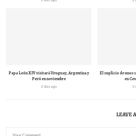
Papa León XIV visitará Uruguay, Argentina y
El suplicio de unos
Perú en noviembre
en Ceu
2 días ago
3 
LEAVE 