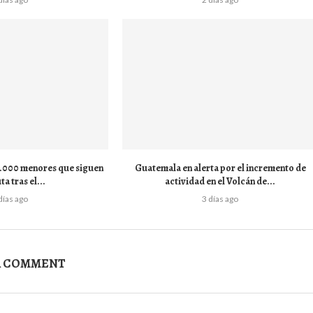
 1.000 menores que siguen
Guatemala en alerta por el incremento de
ta tras el...
actividad en el Volcán de...
días ago
3 días ago
A COMMENT