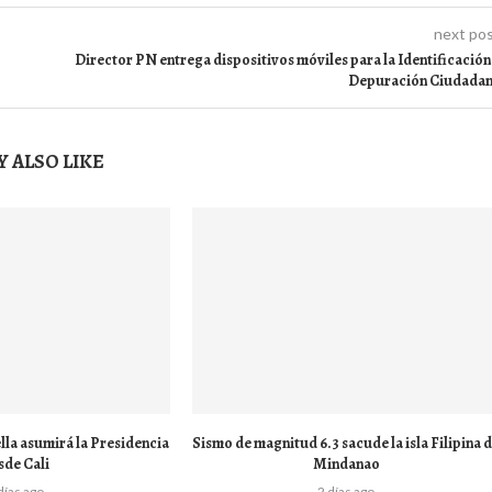
next po
Director PN entrega dispositivos móviles para la Identificación
Depuración Ciudada
 ALSO LIKE
lla asumirá la Presidencia
Sismo de magnitud 6.3 sacude la isla Filipina 
sde Cali
Mindanao
días ago
2 días ago