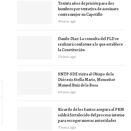
Treinta años de prisión para dos
hombres por tentativa de asesinato
contra mujer en Capotillo
4 horas ago
Danilo Díaz: La consulta del PLD se
realizará conforme a lo que establece
la Constitución
5 horas ago
SNTP-SDE visita al Obispo de la
Diócesis Stella Maris, Monseñor
Manuel Ruiz de la Rosa
6 horas ago
Ricardo de los Santos asegura el PRM
saldrá fortalecido del proceso interno
para escoger nuevas autoridades
7 horas ago