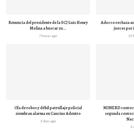
Renuncia del presidente de la SCJ Luis Henry
Adocco rechaza au
Molina a buscar su...
jueces por 
7 horas ago
15 
Ola de robos y débil patrullaje policial
MINERD convoca 
siembran alarma en Cancino Adentro
segunda convoca
Naci
3 días ago
3 