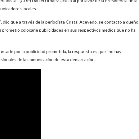
eriodistas (CDP) Daniel Urbáez, acusó al portavoz de la Presidencia de la
unicadores locales.
DP, dijo que a través de la periodista Cristal Acevedo, se contactó a dueño
s prometió colocarle publicidades en sus respectivos medios que no ha
guntarle por la publicidad prometida, la respuesta es que “no hay
esionales de la comunicación de esta demarcación.