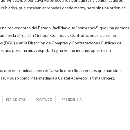
o de WhatsApp, por cuya vía ofrece a los periodistas y comunicadores
en cubiados, que estaban aprobadas desde marzo, pero sin una orden de
o no proveedores del Estado, facilidad que “sorprendió” que una persona
rado en la Dirección General Compras y Contrataciones, así como
s (DGII) y en la Dirección de Compras y Contrataciones Públicas del
, es una persona muy respetada y ha hecho muchos aportes en la
as que no terminan concretizarse lo que ellos creen es que han sido
l, y puso como intermediaria a Cristal Acevedo”, afirma Urbáez.
PERIODISTAS
PORTAVOZ
PRESIDENCIA