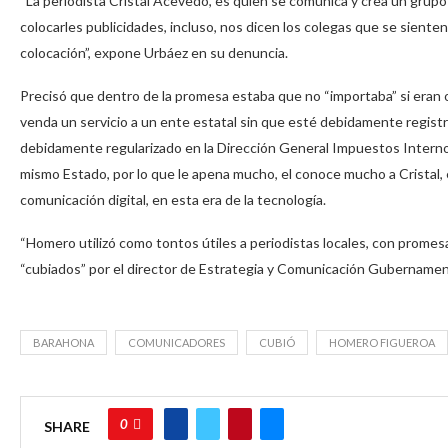
“La periodista Cristal Acevedo, es quien se comunica y crea un grup
colocarles publicidades, incluso, nos dicen los colegas que se sient
colocación”, expone Urbáez en su denuncia.
Precisó que dentro de la promesa estaba que no “importaba” si eran 
venda un servicio a un ente estatal sin que esté debidamente regist
debidamente regularizado en la Dirección General Impuestos Interno
mismo Estado, por lo que le apena mucho, el conoce mucho a Cristal
comunicación digital, en esta era de la tecnología.
“Homero utilizó como tontos útiles a periodistas locales, con promes
“cubiados” por el director de Estrategia y Comunicación Gubernamenta
BARAHONA
COMUNICADORES
CUBIÓ
HOMERO FIGUEROA
0
SHARE