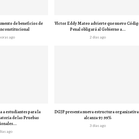
mento de beneficios de
Víctor Eddy Mateo advierte que nuevo Códig
inconstitucional
Penal obligará al Gobierno a...
horas ago
2 días ago
a estudiantes para la
DGJP presenta nueva estructura organizativa
toria de las Pruebas
alcanza 97.99%
onales...
3 días ago
días ago