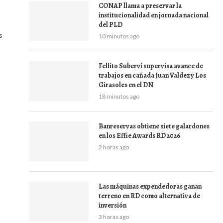
CONAP llama a preservar la
institucionalidad en jornada nacional
del PLD
s
10 minutos ago
Fellito Suberví supervisa avance de
trabajos en cañada Juan Valdez y Los
Girasoles en el DN
18 minutos ago
Banreservas obtiene siete galardones
en los Effie Awards RD 2026
2 horas ago
Las máquinas expendedoras ganan
terreno en RD como alternativa de
inversión
3 horas ago