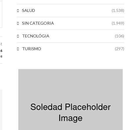
SALUD
(1.538)
SIN CATEGORIA
(1.949)
TECNOLÓGIA
(106)
st
TURISMO
(297)
 6
os