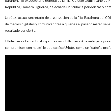
Barahona: El exsecretario general de la filial Colegio Dominicano de P
República, Homero Figueroa, de echarle un “cubo” a periodistas y com
Urbáez , actual secretario de organización de la filial Barahona del C
de medios digitales y comunicadores a quienes el pasado marzo se le
resultado ser cierto.
El líder periodístico local, dijo que cuando llaman a Acevedo para pre
compromisos con nadie”, lo que califica Urbáez como un “cubo” a prof