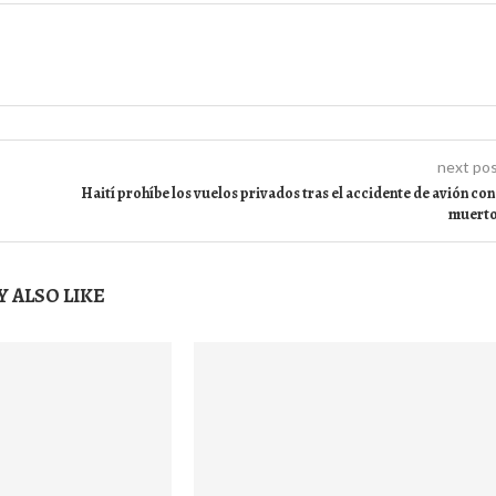
next po
Haití prohíbe los vuelos privados tras el accidente de avión con
muert
 ALSO LIKE