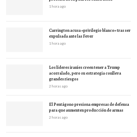
1 hora ago
Carrington acusa «privilegio blanco» tras ser
expulsada ante las Fever
1 hora ago
Los líderes iraníes creen tener a Trump
acorralado, pero su estrategia conlleva
grandes riesgos
2 horas ago
El Pentágono presiona empresas de defensa
para que aumenten producción de armas
2 horas ago