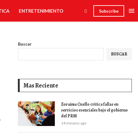
TICA
ENTRETENIMIENTO
Subscribe
Buscar
BUSCAR
Mas Reciente
Zoraima Cuello critica fallas en
servicios esenciales bajo el gobierno
del PRM
o
14 minutos ago