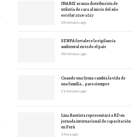
INABIE avanza distribución de
utilería de cara al inicio del año
escolar 2026-2027
28 minutos ago
SENPA fortalece la vigilancia
ambiental en todo el país
38 minutos ago
Cuando una firma cambia la vida de
una familia… para siempre
51 minutos ago
Lina Bautista representará a RD en
jornada internacional de capacitación
en Perú
1 hora ago