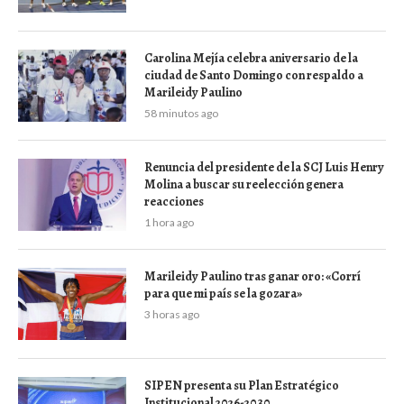
Carolina Mejía celebra aniversario de la
ciudad de Santo Domingo con respaldo a
Marileidy Paulino
58 minutos ago
Renuncia del presidente de la SCJ Luis Henry
Molina a buscar su reelección genera
reacciones
1 hora ago
Marileidy Paulino tras ganar oro: «Corrí
para que mi país se la gozara»
3 horas ago
SIPEN presenta su Plan Estratégico
Institucional 2026-2030