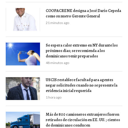
COOPACRENE designa a José Darío Cepeda
como su nuevo Gerente General
21 minutos ago
Se espera calor extremo en NY durante los
próximos días; se recomienda a los
dominicanos venir preparados
48 minutos ago
USCIS restablece facultad para agentes
negar solicitudes cuando no se presente la
evidencia inicial requerida
1 hora ago
Más de 800 camioneros extranjeros fueron
retirados de circulación en EE. UU. ; cientos
de dominicanos conducen