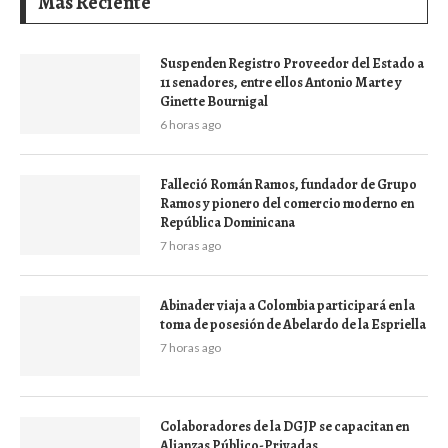
Mas Reciente
Suspenden Registro Proveedor del Estado a
11 senadores, entre ellos Antonio Marte y
Ginette Bournigal
6 horas ago
Falleció Román Ramos, fundador de Grupo
Ramos y pionero del comercio moderno en
República Dominicana
7 horas ago
Abinader viaja a Colombia participará en la
toma de posesión de Abelardo de la Espriella
7 horas ago
Colaboradores de la DGJP se capacitan en
Alianzas Público-Privadas