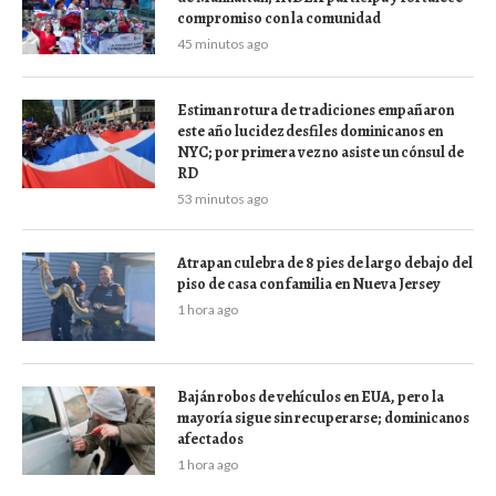
compromiso con la comunidad
45 minutos ago
Estiman rotura de tradiciones empañaron
este año lucidez desfiles dominicanos en
NYC; por primera vez no asiste un cónsul de
RD
53 minutos ago
Atrapan culebra de 8 pies de largo debajo del
piso de casa con familia en Nueva Jersey
1 hora ago
Baján robos de vehículos en EUA, pero la
mayoría sigue sin recuperarse; dominicanos
afectados
1 hora ago