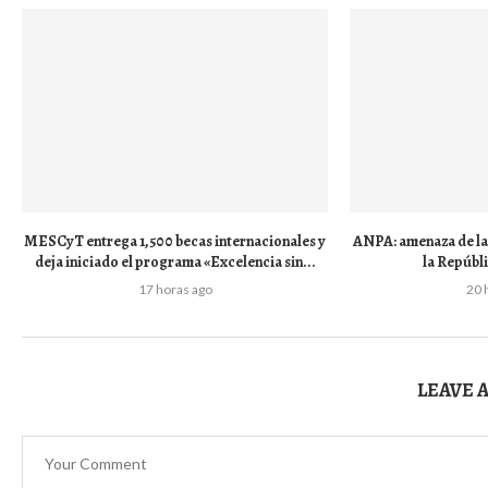
MESCyT entrega 1,500 becas internacionales y
ANPA: amenaza de la 
deja iniciado el programa «Excelencia sin...
la Repúbl
17 horas ago
20 
LEAVE 