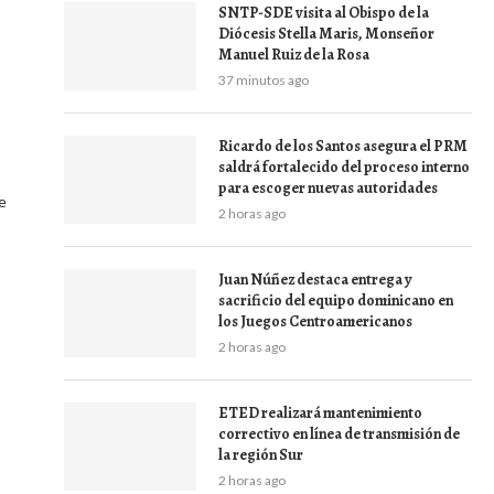
SNTP-SDE visita al Obispo de la
Diócesis Stella Maris, Monseñor
Manuel Ruiz de la Rosa
37 minutos ago
Ricardo de los Santos asegura el PRM
saldrá fortalecido del proceso interno
para escoger nuevas autoridades
e
2 horas ago
Juan Núñez destaca entrega y
sacrificio del equipo dominicano en
los Juegos Centroamericanos
2 horas ago
ETED realizará mantenimiento
correctivo en línea de transmisión de
la región Sur
2 horas ago