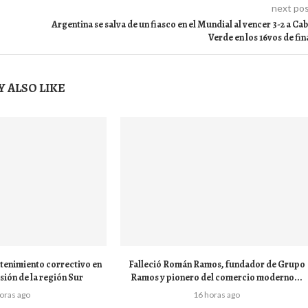
next po
Argentina se salva de un fiasco en el Mundial al vencer 3-2 a Ca
Verde en los 16vos de fin
 ALSO LIKE
tenimiento correctivo en
Falleció Román Ramos, fundador de Grupo
sión de la región Sur
Ramos y pionero del comercio moderno...
horas ago
16 horas ago