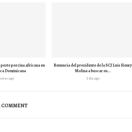
peste porcina africana en
Renuncia del presidente de la SCJ Luis Henr
ica Dominicana
Molina a buscar su...
horas ago
1 día ago
A COMMENT