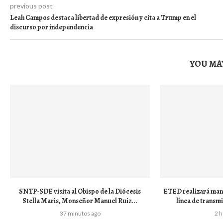
previous post
Leah Campos destaca libertad de expresión y cita a Trump en el
discurso por independencia
YOU MAY
SNTP-SDE visita al Obispo de la Diócesis
ETED realizará man
Stella Maris, Monseñor Manuel Ruiz...
línea de transmi
37 minutos ago
2 