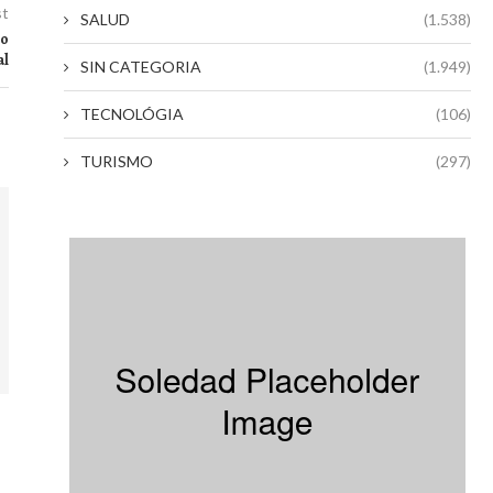
st
SALUD
(1.538)
bo
al
SIN CATEGORIA
(1.949)
TECNOLÓGIA
(106)
TURISMO
(297)