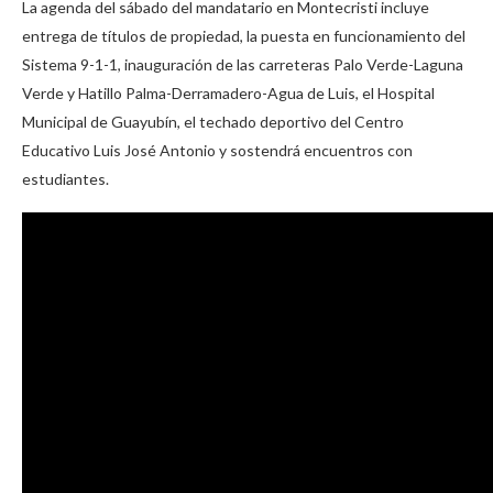
La agenda del sábado del mandatario en Montecristi incluye
entrega de títulos de propiedad, la puesta en funcionamiento del
Sistema 9-1-1, inauguración de las carreteras Palo Verde-Laguna
Verde y Hatillo Palma-Derramadero-Agua de Luis, el Hospital
Municipal de Guayubín, el techado deportivo del Centro
Educativo Luis José Antonio y sostendrá encuentros con
estudiantes.