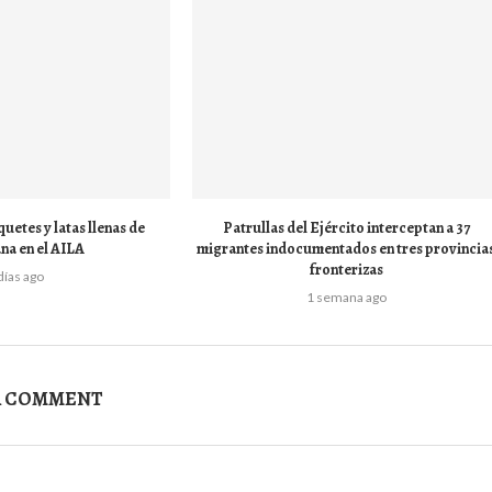
uetes y latas llenas de
Patrullas del Ejército interceptan a 37
na en el AILA
migrantes indocumentados en tres provincia
fronterizas
días ago
1 semana ago
A COMMENT