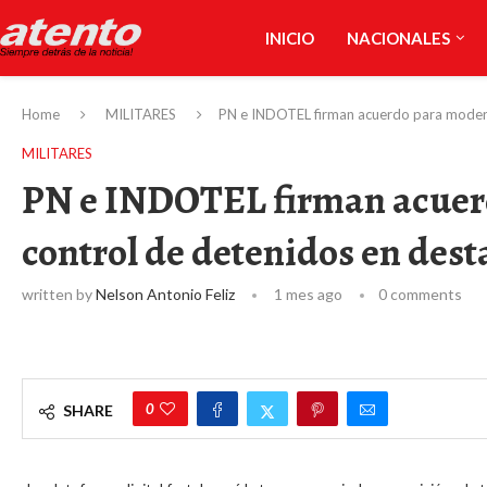
INICIO
NACIONALES
Home
MILITARES
PN e INDOTEL firman acuerdo para modern
MILITARES
PN e INDOTEL firman acuerd
control de detenidos en des
written by
Nelson Antonio Feliz
1 mes ago
0 comments
0
SHARE