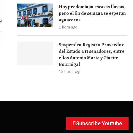
Hoy predominan escasas lluvias,
pero el fin de semana se esperan
aguaceros
1 hora ago
Suspenden Registro Proveedor
del Estado a 11 senadores, entre
ellos Antonio Marte y Ginette
Bournigal
13 horas ago
Subscribe Youtube