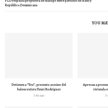
PLD respalda propuesta de diálogo entre partidos de Haití y
República Dominicana
YOU MAY
Detienen a “Yeo”, presunto asesino del
Apresan a presun
baloncestista Yeuri Rodríguez
vivienda e
1 día ago
3 