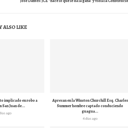
José Dantés: JCE “hace lo que le da la gana” y viola la Constituci
 ALSO LIKE
to implicado en robo a
Apresan en la Winston Churchill Esq. Charles
n San Juan de...
Summer hombre captado conduciendo
guagua...
días ago
4 días ago