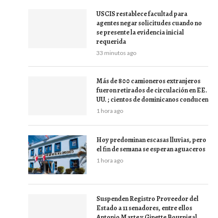
USCIS restablece facultad para
agentes negar solicitudes cuando no
se presente la evidencia inicial
requerida
33 minutos ago
Más de 800 camioneros extranjeros
fueron retirados de circulación en EE.
UU. ; cientos de dominicanos conducen
1 hora ago
Hoy predominan escasas lluvias, pero
el fin de semana se esperan aguaceros
1 hora ago
Suspenden Registro Proveedor del
Estado a 11 senadores, entre ellos
Antonio Marte y Ginette Bournigal